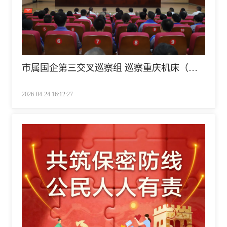
市属国企第三交叉巡察组 巡察重庆机床（集团）有限责任公司党委 工作动员会召开
2026-04-24 16:12:27