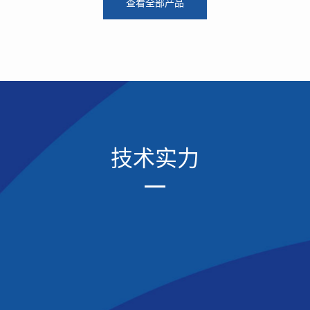
查看全部产品
技术实力