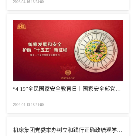
2026-04-16 18:24:00
“4·15”全民国家安全教育日丨国家安全部党委书记、部长陈一新：提升护航高质量发展的国家安全能力
2026-04-15 18:21:00
机床集团党委举办树立和践行正确政绩观学习教育读书班