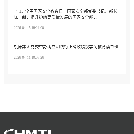
“4·15”全民国家安全教育日丨国家安全部党委书记、部长
陈一新：提升护航高质量发展的国家安全能力
2026-04-15 18:21:00
机床集团党委举办树立和践行正确政绩观学习教育读书班
2026-04-11 10:37:26