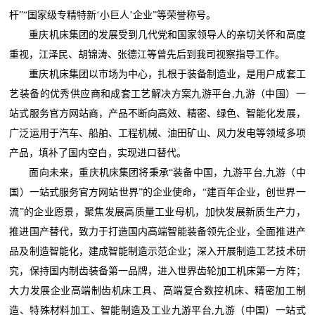
杆”“国家级专精特新‘小巨人’企业”等荣誉称号。
重庆机床集团的发展受到几代党和国家领导人的亲切关怀和高度
重视，江泽民、胡锦涛、张德江等曾先后到我司视察指导工作。
重庆机床集团以市场为中心，扎根于装备制造业，是用户成套工
艺装备的优秀供应商和成套工艺解决方案九游平台,九游（中国）一
站式服务官方网站商，产品不断向高效、精密、绿色、智能化发展，
广泛运用于汽车、船舶、工程机械、油田矿山、风力发电等领域多项
产品，填补了国内空白，实现进口替代。
面向未来，重庆机床集团将秉承“装备中国，九游平台,九游（中
国）一站式服务官方网站世界”的企业使命，“建百年企业，创世界一
流”的企业愿景，聚焦发展高质量工业母机，加快发展新质生产力，
推进国产替代，致力于打造国内高端智能装备领先企业，全面推进产
品及制造智能化，建成智能制造示范企业；深入开展制造工艺技术研
究，保持国内制齿装备第一品牌，进入世界齿轮加工机床第一方阵；
大力发展企业高端制齿机床工具、高端复合数控机床、精密加工制
造、特殊材料加工、智能制造及工业九游平台,九游（中国）一站式