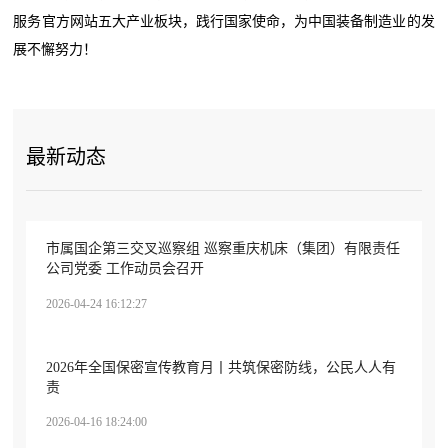
服务官方网站五大产业板块，践行国家使命，为中国装备制造业的发
展不懈努力！
最新动态
市属国企第三交叉巡察组 巡察重庆机床（集团）有限责任
公司党委 工作动员会召开
2026-04-24 16:12:27
2026年全国保密宣传教育月丨共筑保密防线，公民人人有
责
2026-04-16 18:24:00