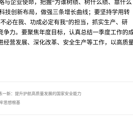
略与企业使命，把握
“为谁树绩、树什么绩、靠什么
”科技创新布局
，做强三条增长曲线；
要
坚持学用转
成不必在我、功成必定有我”
的担当
，抓实生产、研
竞争力。要聚焦年度目标，认真总结一季度工作的
进
经营发展、深化改革、安全生产等工作，以高质
部长陈一新：提升护航高质量发展的国家安全能力
牢思想根基