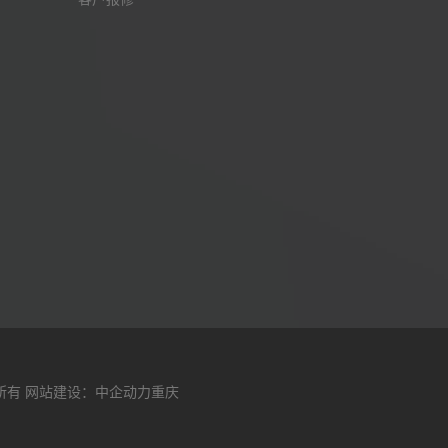
权所有 网站建设：中企动力重庆