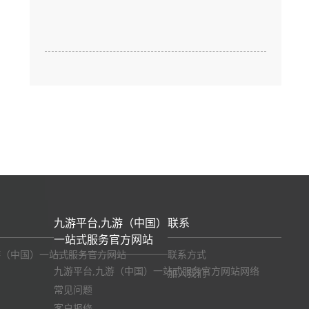
九游平台,九游（中国）
联系
一站式服务官方网站
游（中国）一站式服务官方网站
联系方式
九游平台,九游（中国）一站式服务官方网站网络
加入我们
常见问题
客户报修