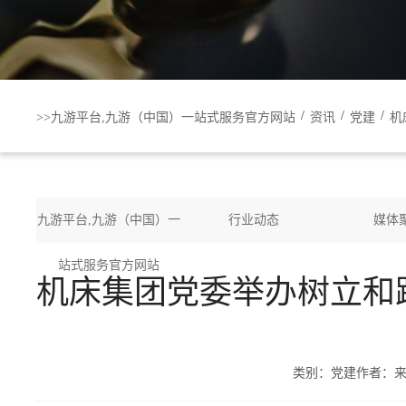
/
/
/
九游平台,九游（中国）一站式服务官方网站
资讯
党建
机
九游平台,九游（中国）一
行业动态
媒体
站式服务官方网站
机床集团党委举办树立和
类别：
党建
作者：