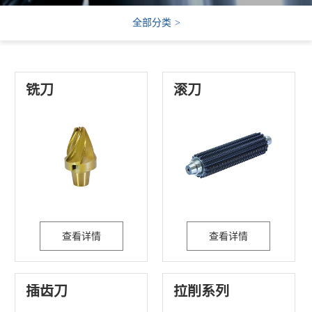
全部分类
>
铣刀
滚刀
查看详情
查看详情
插齿刀
拉削系列