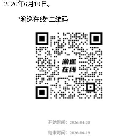
2026年6月19日。
“渝巡在线”
二维码