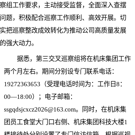
察组工作要求，主动接受监督，全面深入查摆
问题，积极配合巡察工作顺利、高效开展。切
实把巡察整改成效转化为推动公司高质量发展
的强大动力。
据悉，第三交叉巡察组将在机床集团工作
两个月左右。期间分别设专门联系电话：
19272363653
（受理电话时间为：工作日
8：
00—18:00）；电子邮箱：
ssgqdsjcxcz2026@163.com
。同时，在机床集
团员工食堂大门口右侧、机床集团科技大楼
1
楼接待处分别设置了专门信访信箱。根据巡视