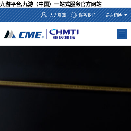
九游平台,九游（中国）一站式服务官方网站
人力资源
联系我们
语言切换