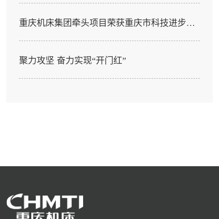
重庆机床集团牵头项目荣获重庆市科技进步一等奖
聚力攻坚 奋力实现“开门红”