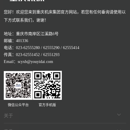
您好！欢迎您来到重庆机床集团官方网站，若您有任何垂询请使用以
下方式联系我们，谢谢！
地址：重庆市南岸区江溪路6号
邮编：401336
电话：023-62555280 / 62555290 / 62555414
传真：023-62551452 / 62551293
Email：scyxb@youyidai.com
微信公众平台
官方手机版
关于