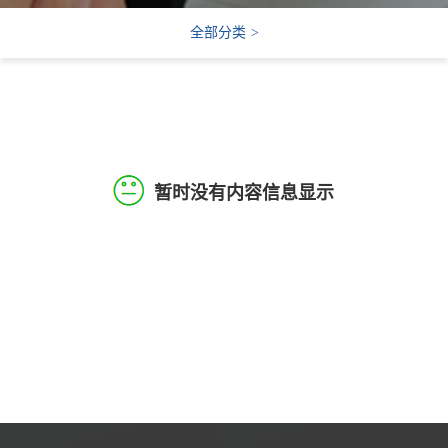
全部分类
>
暂时没有内容信息显示