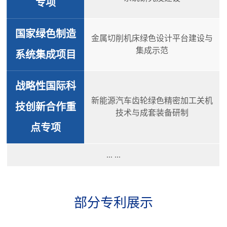
专项
国家绿色制造
金属切削机床绿色设计平台建设与
集成示范
系统集成项目
战略性国际科
新能源汽车齿轮绿色精密加工关机
技创新合作重
技术与成套装备研制
点专项
... ...
部分专利展示