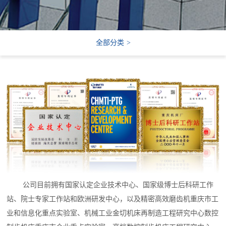
全部分类
>
公司目前拥有国家认定企业技术中心、国家级博士后科研工作
站、院士专家工作站和欧洲研发中心，以及精密高效磨齿机重庆市工
业和信息化重点实验室、机械工业金切机床再制造工程研究中心数控