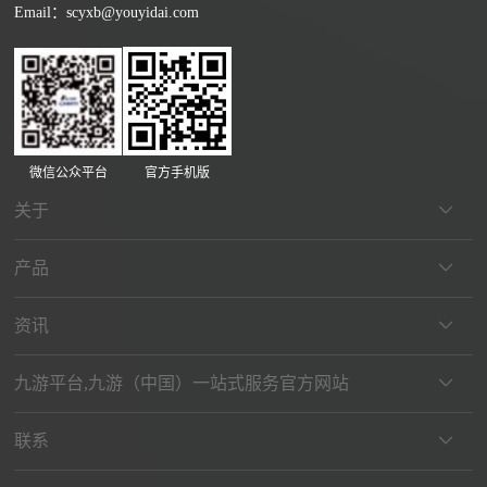
Email：scyxb@youyidai.com
微信公众平台
官方手机版
关于
产品
资讯
九游平台,九游（中国）一站式服务官方网站
联系