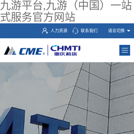
九游平台,九游（中国）一站
式服务官方网站
人力资源
联系我们
语言切换