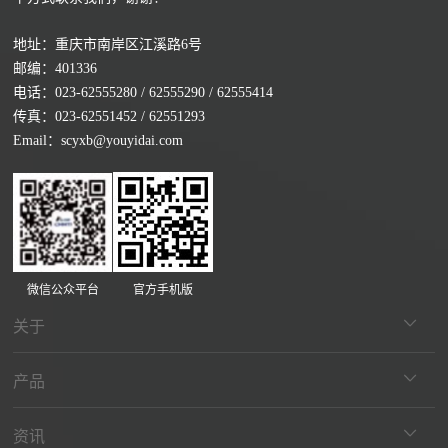
地址：重庆市南岸区江溪路6号
邮编：401336
电话：023-62555280 / 62555290 / 62555414
传真：023-62551452 / 62551293
Email：scyxb@youyidai.com
微信公众平台
官方手机版
关于
产品
资讯