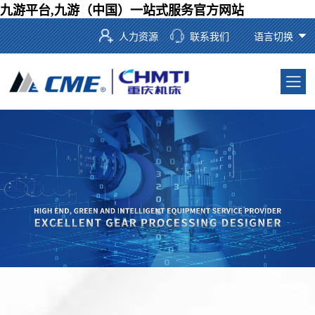
九游平台,九游（中国）一站式服务官方网站
人力资源
联系我们
语言切换