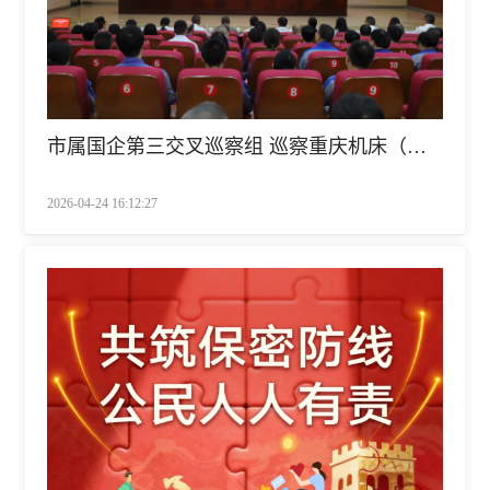
市属国企第三交叉巡察组 巡察重庆机床（集团）有限责任公司党委 工作动员会召开
2026-04-24 16:12:27