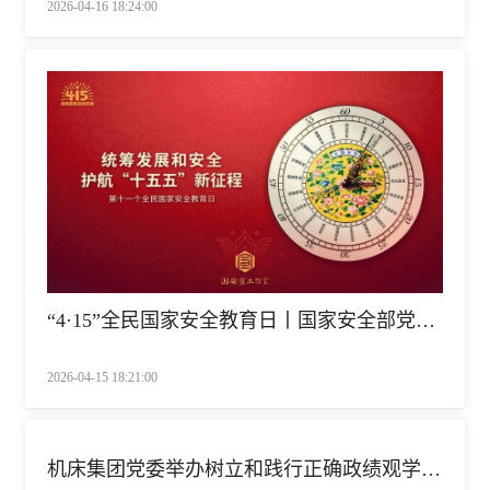
2026-04-16 18:24:00
“4·15”全民国家安全教育日丨国家安全部党委书记、部长陈一新：提升护航高质量发展的国家安全能力
2026-04-15 18:21:00
机床集团党委举办树立和践行正确政绩观学习教育读书班