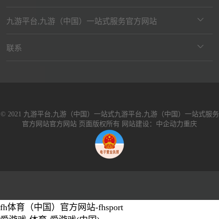
九游平台,九游（中国）一站式服务官方网站
联系
©️ 2021 九游平台,九游（中国）一站式九游平台,九游（中国）一站式服务
官方网站官方网站 页面版权所有 网站建设：中企动力重庆
fh体育（中国）官方网站-fhsport