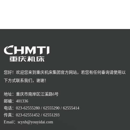
您好！欢迎您来到重庆机床集团官方网站，若您有任何垂询请使用以
下方式联系我们，谢谢！
地址：重庆市南岸区江溪路6号
邮编：401336
电话：023-62555280 / 62555290 / 62555414
传真：023-62551452 / 62551293
Email：scyxb@youyidai.com