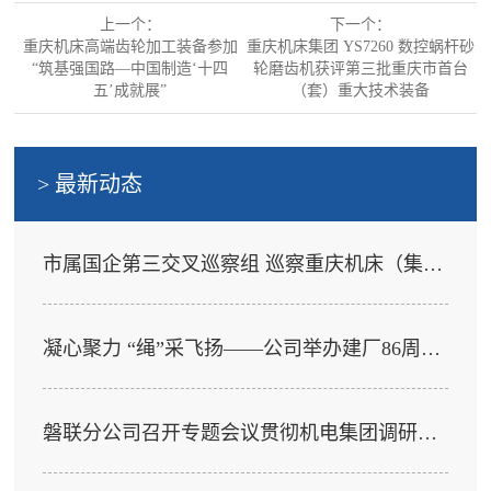
上一个：
下一个：
重庆机床高端齿轮加工装备参加
重庆机床集团 YS7260 数控蜗杆砂
“筑基强国路—中国制造‘十四
轮磨齿机获评第三批重庆市首台
五’成就展”
（套）重大技术装备
> 最新动态
市属国企第三交叉巡察组 巡察重庆机床（集团）有限责任公司党委 工作动员会召开
凝心聚力 “绳”采飞扬——公司举办建厂86周年职工拔河比赛 重庆机床集团
磐联分公司召开专题会议贯彻机电集团调研精神