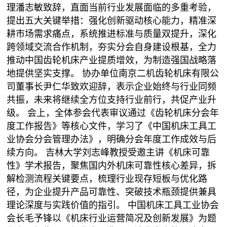
理潘志敏致辞，直面当前行业发展面临的多重考验，
提出五大关键举措：强化创新驱动核心能力，精准深
耕市场需求痛点，系统推进标准与质量双提升，深化
跨领域交流合作机制，夯实分会自身建设根基，全力
推动中国齿轮机床产业提质增效，为制造强国战略落
地提供坚实支撑。 协办单位南京二机齿轮机床有限公
司董事长尹仁华致欢迎辞，表示企业始终与行业同频
共振，未来将继续全方位支持行业前行，共促产业升
级。 会上，全体参会代表审议通过《齿轮机床分会年
度工作报告》等核心文件，学习了《中国机床工具工
业协会分会管理办法》，明确分会年度工作成效与后
续方向。 吉林大学刘志峰教授受邀主讲《机床可靠
性》学术报告，聚焦国内外机床可靠性核心差异，拆
解检测流程关键要点，梳理行业现存短板与优化路
径，为企业提升产品可靠性、突破技术瓶颈提供兼具
理论深度与实践价值的指引。 中国机床工具工业协会
会长毛予锋以《机床行业运营简况及创新发展》为题