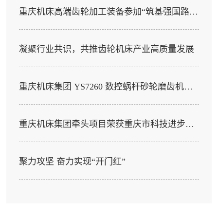
重庆机床高端齿轮加工装备参加“筑基强国路—中国制造‘十四五’成就展”
凝聚行业共识，共推齿轮机床产业高质量发展
重庆机床集团 YS7260 数控蜗杆砂轮磨齿机获评第三批重庆市首台（套）重大技术装备
重庆机床集团牵头项目荣获重庆市科技进步一等奖
聚力攻坚 奋力实现“开门红”